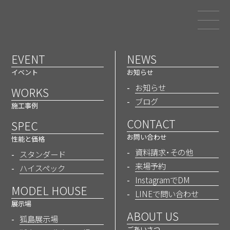
和歌山でエアコン1台の省エネ
注文住宅を建てるなら三幸建設
EVENT
NEWS
WORKS
イベント
お知らせ
施工事例
お知らせ
WORKS
ブログ
施工事例
CONTACT
SPEC
ホーム
施工事例
お問い合わせ
性能と価格
資料請求・その他
スタンダード
来場予約
ハイスペック
InstagramでDM
MODEL HOUSE
LINEで問い合わせ
展示場
ABOUT US
狐島展示場
ごあいさつ