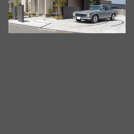
昨年秋に生まれた5カ月の長女を抱いて、「『マッハシス
テム』のおうちで育児ができて、本当に大満足です」と明る
い笑顔で話す奥様。
サラリーマンのご主人との3人家族で、育児に専念するた
め、ただいま看護師を休職中です。
「子供が生まれる前に一戸建てに移りたいと思っていたの
ですが、当時は主人も私も仕事で忙しく、家をゆっくり探す
時間がなくて。『お互いの職場に近いエリア内の建売住宅』
を条件に物色していたところ、偶然、『マッハシステム』が
導入されていたこの家を見つけました」。