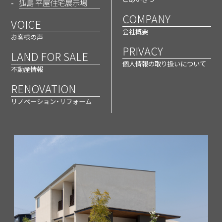
狐島 平屋住宅展示場
とナース目線で、赤ちゃんの健康を
COMPANY
VOICE
ダブルチェック！
会社概要
お客様の声
PRIVACY
LAND FOR SALE
個人情報の取り扱いについて
不動産情報
RENOVATION
リノベーション・リフォーム
「マッハシステム」に出合ったのは偶然
から