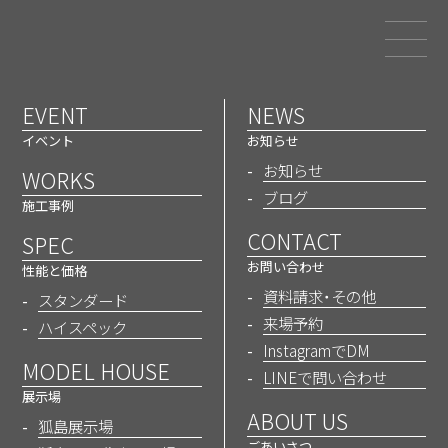
和歌山でエアコン1台の省エネ
注文住宅を建てるなら三幸建設
EVENT
NEWS
VOICE
イベント
お知らせ
お客様の声
お知らせ
WORKS
ブログ
施工事例
CONTACT
SPEC
ホーム
お客様の声
【全館空調マッハシステム】ママ目線とナース目線で、赤ちゃ
お問い合わせ
性能と価格
んの健康をダブルチェック！
資料請求・その他
スタンダード
来場予約
ハイスペック
InstagramでDM
MODEL HOUSE
LINEで問い合わせ
展示場
Vol.2
ABOUT US
狐島展示場
【全館空調マッハシステム】ママ目線
ごあいさつ