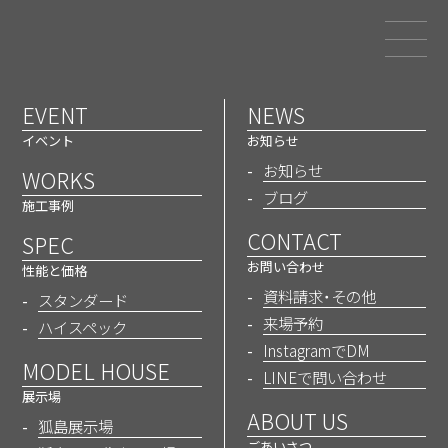
和歌山でエアコン1台の省エネ
注文住宅を建てるなら三幸建設
EVENT
NEWS
NEWS
イベント
お知らせ
お知らせ
お知らせ
WORKS
ブログ
施工事例
CONTACT
SPEC
ホーム
お知らせ
お知らせ
お客様の声:vol31公開
お問い合わせ
性能と価格
資料請求・その他
スタンダード
来場予約
ハイスペック
お知らせ
InstagramでDM
MODEL HOUSE
お客様の声:vol31公開
LINEで問い合わせ
展示場
ABOUT US
狐島展示場
2025/02/27
ごあいさつ