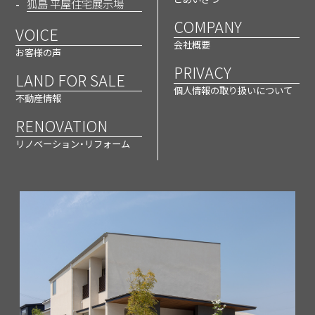
狐島 平屋住宅展示場
COMPANY
VOICE
“デザイン・性能・コスト”のバランスが
会社概要
お客様の声
決め手
PRIVACY
LAND FOR SALE
夫婦と設計士の三人四脚でかなった夢
個人情報の取り扱いについて
不動産情報
の住まい
RENOVATION
リノベーション・リフォーム