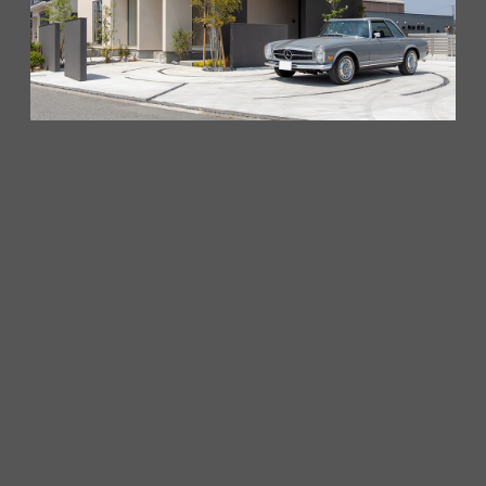
U様ご夫婦がこだわったのは、デザイン性と快適さ、そして
コストのバランス。
高気密・高断熱構造と全館空調マッハシステムが生む快適
性に加え、設計士の提案で理想以上のプランが実現しまし
た。
家中どこにいても温度差のない心地よい空間が、家族の笑
顔を包みます秘訣をお話いただきました。
お客様の声の詳しい内容はこちら
OTHER NEWS