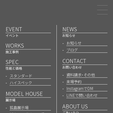
和歌山でエアコン1台の省エネ
注文住宅を建てるなら三幸建設
EVENT
NEWS
MODEL HOUSE
イベント
お知らせ
お知らせ
WORKS
モデルハウス
ブログ
施工事例
CONTACT
SPEC
お問い合わせ
性能と価格
ホーム
モデルハウス
資料請求・その他
スタンダード
来場予約
ハイスペック
InstagramでDM
MODEL HOUSE
LINEで問い合わせ
展示場
ABOUT US
狐島展示場
ごあいさつ